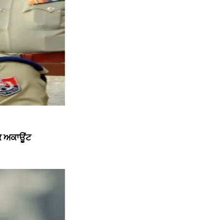
ੱਕ ਅਕਾਊਂਟ