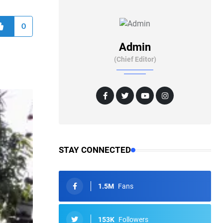
0
Admin
(Chief Editor)
STAY CONNECTED
1.5M
Fans
153K
Followers