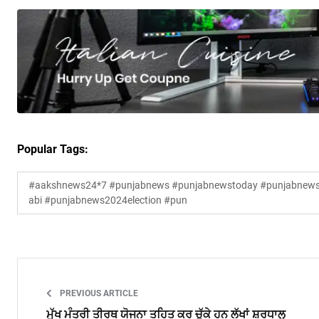
Popular Tags:
#aakshnews24*7 #punjabnews #punjabnewstoday #punjabnewsl
abi #punjabnews2024election #pun
PREVIOUS ARTICLE
ਮੁੱਖ ਮੰਤਰੀ ਤੀਰਥ ਯੋਜਨਾ ਤਹਿਤ ਕਰ ਚੁੱਕੇ ਹਨ ਲੱਖਾਂ ਸ਼ਰਧਾਲੂ