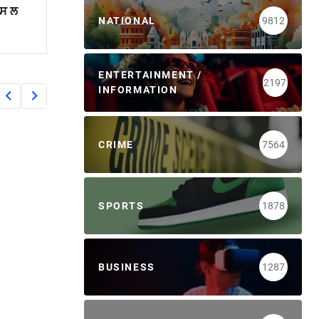
ਪਸ ਲ
NATIONAL
9812
ENTERTAINMENT /
2197
INFORMATION
CRIME
7564
SPORTS
1878
BUSINESS
1287