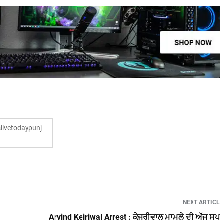
ivetodaypunj
NEXT ARTIC
Arvind Kejriwal Arrest : ਕੇਜਰੀਵਾਲ ਮਾਮਲੇ ਦੀ ਅੱਜ ਸੁ