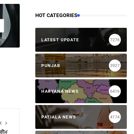
HOT CATEGORIES
LATEST UPDATE
7276
PUNJAB
3927
HARYANA NEWS
6416
PATIALA NEWS
4174
LE
ਪਰੀਮ