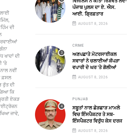
ਵਿਜੀਲੈਂਸ ਨੇ ਕੀਤਾ ਰਿਸ਼ਵਤ ਲੈਂਦਾ
ਪੰਜਾਬ ਪੁਲਸ ਦਾ ਏ. ਐਸ.
 ਭਲਾਈ
ਆਈ. ਗ੍ਰਿਫ਼ਤਾਰ
ਮਿੱਲ,
AUGUST 8, 2026
ੁਹਿੰਮ ਦੀ
ਨ
ਂ ਕਰਵਾਈਆਂ
CRIME
ਗੰਨਾ
ਅਣਪਛਾਤੇ ਮੋਟਰਸਾਈਕਲ
ੱਧ ਖਾਦਾਂ ਦੀ
ਸਵਾਰਾਂ ਨੇ ਚਲਾਈਆਂ ਕੱਪੜਾ
 ‘ਤੇ
ਵਪਾਰੀ ਦੇ ਘਰ 'ਤੇ ਗੋਲੀਆਂ
ਨਾਲ ਨਵੀਂ
ੀ ਫ਼ਸਲ
AUGUST 8, 2026
 ਰੁੱਤ ਦੀ
 ਗਿਆ ਕਿ
 ਪ੍ਰਤੀ ਏਕੜ
PUNJAB
ਾਈਟ੍ਰੋਜ਼ਨ
ਸਬੂਤਾਂ ਨਾਲ ਛੇੜਛਾੜ ਮਾਮਲੇ
ੱਖਿਆ ਜਾਵੇ,
ਵਿਚ ਇੰਸਪੈਕਟਰ ਤੇ ਸਬ-
ਇੰਸਪੈਕਟਰ ਵਿਰੁੱਧ ਕੇਸ ਦਰਜ
AUGUST 8, 2026