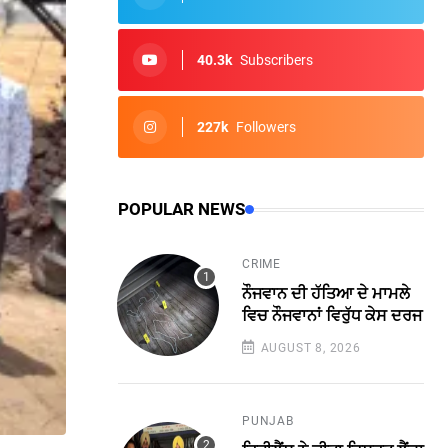
40.3k
Subscribers
227k
Followers
POPULAR NEWS
CRIME
ਨੌਜਵਾਨ ਦੀ ਹੱਤਿਆ ਦੇ ਮਾਮਲੇ
ਵਿਚ ਨੌਜਵਾਨਾਂ ਵਿਰੁੱਧ ਕੇਸ ਦਰਜ
AUGUST 8, 2026
PUNJAB