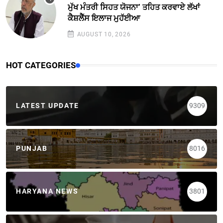
ਮੁੱਖ ਮੰਤਰੀ ਸਿਹਤ ਯੋਜਨਾ’ ਤਹਿਤ ਕਰਵਾਏ ਲੱਖਾਂ
ਕੈਸ਼ਲੈੱਸ ਇਲਾਜ ਮੁਹੱਈਆ
AUGUST 10, 2026
HOT CATEGORIES
LATEST UPDATE
9309
PUNJAB
8016
HARYANA NEWS
3801