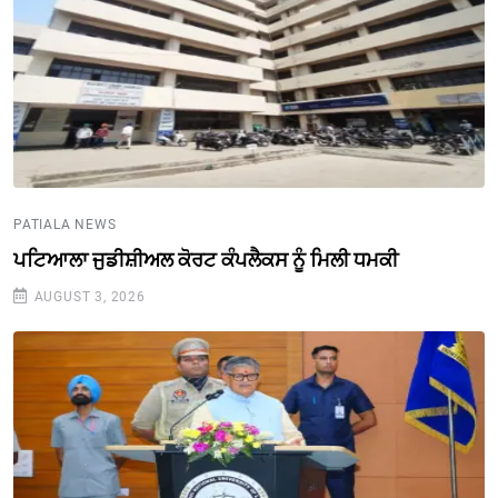
PATIALA NEWS
ਪਟਿਆਲਾ ਜੁਡੀਸ਼ੀਅਲ ਕੋਰਟ ਕੰਪਲੈਕਸ ਨੂੰ ਮਿਲੀ ਧਮਕੀ
AUGUST 3, 2026