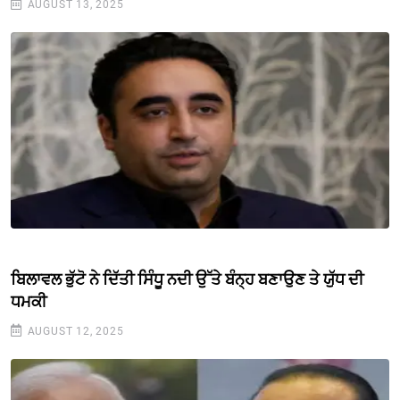
AUGUST 13, 2025
ਬਿਲਾਵਲ ਭੁੱਟੋ ਨੇ ਦਿੱਤੀ ਸਿੰਧੂ ਨਦੀ ਉੱਤੇ ਬੰਨ੍ਹ ਬਣਾਉਣ ਤੇ ਯੁੱਧ ਦੀ
ਧਮਕੀ
AUGUST 12, 2025