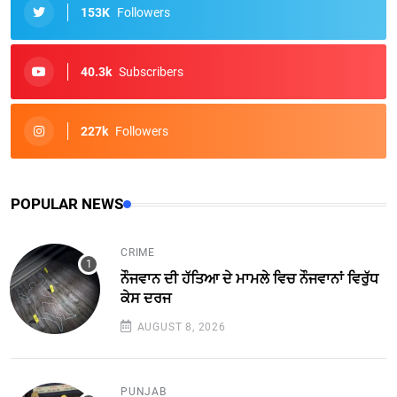
153K
Followers
40.3k
Subscribers
227k
Followers
POPULAR NEWS
CRIME
ਨੌਜਵਾਨ ਦੀ ਹੱਤਿਆ ਦੇ ਮਾਮਲੇ ਵਿਚ ਨੌਜਵਾਨਾਂ ਵਿਰੁੱਧ
ਕੇਸ ਦਰਜ
AUGUST 8, 2026
PUNJAB