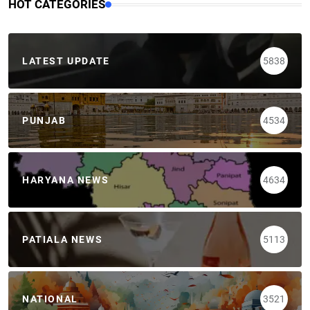
HOT CATEGORIES
LATEST UPDATE
5838
PUNJAB
4534
HARYANA NEWS
4634
PATIALA NEWS
5113
NATIONAL
3521