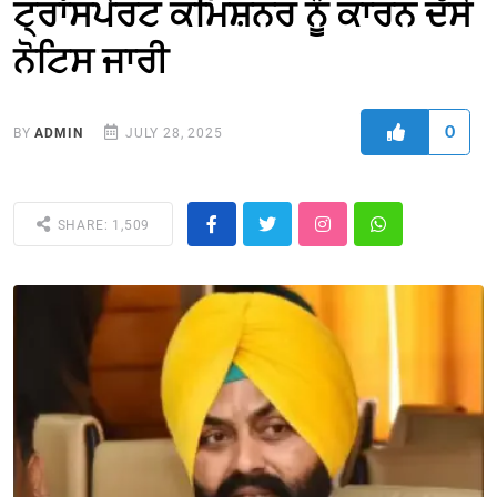
ਟ੍ਰਾਂਸਪੋਰਟ ਕਮਿਸ਼ਨਰ ਨੂੰ ਕਾਰਨ ਦੱਸੋ
ਨੋਟਿਸ ਜਾਰੀ
0
BY
ADMIN
JULY 28, 2025
SHARE: 1,509