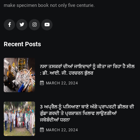
make specimen book not only five centurie.
Recent Posts
ਨਸਾ ਤਸਕਰਾਂ ਦੀਆਂ ਜਾਇਦਾਦਾਂ ਨੂੰ ਕੀਤਾ ਜਾ ਰਿਹਾ ਹੈ ਸੀਲ
: ਡੀ. ਆਈ. ਜੀ. ਹਰਚਰਨ ਭੁੱਲਰ
MARCH 22, 2024
3 ਅਪ੍ਰੈਲ ਨੂੰ ਪਸਿਆਣਾ ਥਾਣੇ ਅੱਗੇ ਪ੍ਰਾਪਰਟੀ ਡੀਲਰ ਦੀ
ਗੁੰਡਾ ਗਰਦੀ ਤੇ ਪ੍ਰਸ਼ਾਸ਼ਨ ਖਿਲਾਫ ਲਾਉਣਗੀਆਂ
ਜਥੇਬੰਦੀਆਂ ਧਰਨਾ
MARCH 22, 2024