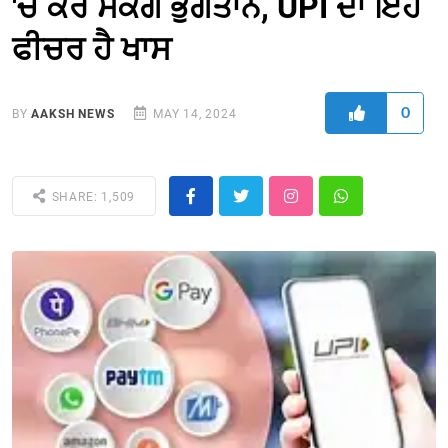
'ਚ ਕਰ ਸਕੋਗੇ ਭੁਗਤਾਨ, UPI ਦਾ ਇਹ
ਫੀਚਰ ਹੈ ਖਾਸ
0
BY
AAKSH NEWS
MAY 14, 2024
SHARE: 1,509