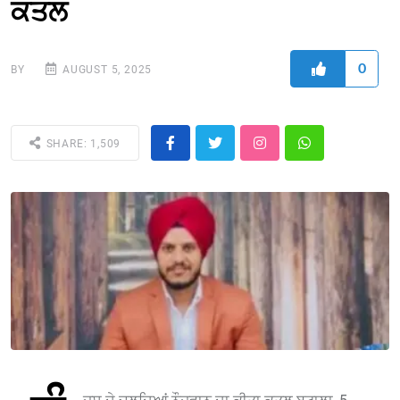
ਕਤਲ
0
BY
AUGUST 5, 2025
SHARE: 1,509