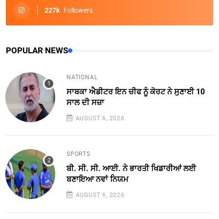
227k
Followers
POPULAR NEWS
NATIONAL
ਸਾਬਕਾ ਐਡੀਟਰ ਇਨ ਚੀਫ ਨੂੰ ਕੋਰਟ ਨੇ ਸੁਣਾਈ 10
ਸਾਲ ਦੀ ਸਜ਼ਾ
AUGUST 6, 2026
SPORTS
ਬੀ. ਸੀ. ਸੀ. ਆਈ. ਨੇ ਭਾਰਤੀ ਖਿਡਾਰੀਆਂ ਲਈ
ਬਣਾਇਆ ਨਵਾਂ ਨਿਯਮ
AUGUST 6, 2026