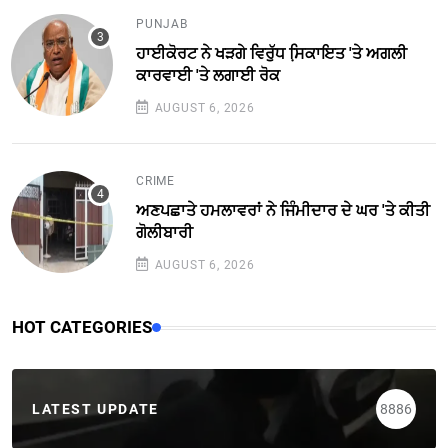
PUNJAB
ਹਾਈਕੋਰਟ ਨੇ ਖੜਗੇ ਵਿਰੁੱਧ ਸਿ਼ਕਾਇਤ 'ਤੇ ਅਗਲੀ
ਕਾਰਵਾਈ 'ਤੇ ਲਗਾਈ ਰੋਕ
AUGUST 6, 2026
CRIME
ਅਣਪਛਾਤੇ ਹਮਲਾਵਰਾਂ ਨੇ ਜਿੰਮੀਦਾਰ ਦੇ ਘਰ 'ਤੇ ਕੀਤੀ
ਗੋਲੀਬਾਰੀ
AUGUST 6, 2026
HOT CATEGORIES
LATEST UPDATE
8886