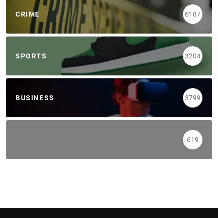
CRIME
6187
SPORTS
3204
BUSINESS
3799
619