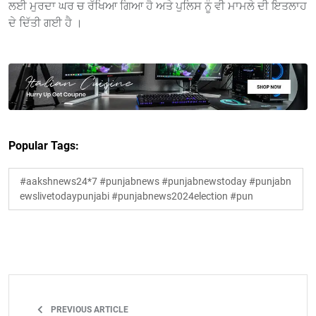
ਲਈ ਮੁਰਦਾ ਘਰ ਚ ਰੱਖਿਆ ਗਿਆ ਹੈ ਅਤੇ ਪੁਲਿਸ ਨੂੰ ਵੀ ਮਾਮਲੇ ਦੀ ਇਤਲਾਹ
ਦੇ ਦਿੱਤੀ ਗਈ ਹੈ ।
Popular Tags:
#aakshnews24*7 #punjabnews #punjabnewstoday #punjabn
ewslivetodaypunjabi #punjabnews2024election #pun
PREVIOUS ARTICLE