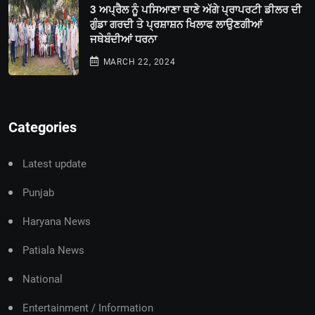
3 ਅਪ੍ਰੈਲ ਨੂੰ ਪਸਿਆਣਾ ਥਾਣੇ ਅੱਗੇ ਪ੍ਰਾਪਰਟੀ ਡੀਲਰ ਦੀ
ਗੁੰਡਾ ਗਰਦੀ ਤੇ ਪ੍ਰਸ਼ਾਸ਼ਨ ਖਿਲਾਫ ਲਾਉਣਗੀਆਂ
ਜਥੇਬੰਦੀਆਂ ਧਰਨਾ
MARCH 22, 2024
Categories
Latest update
Punjab
Haryana News
Patiala News
National
Entertainment / Information