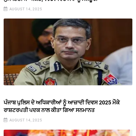
AUGUST 14, 2025
ਪੰਜਾਬ ਪੁਲਿਸ ਦੇ ਅਧਿਕਾਰੀਆਂ ਨੂੰ ਆਜ਼ਾਦੀ ਦਿਵਸ 2025 ਮੌਕੇ
ਰਾਸ਼ਟਰਪਤੀ ਪਦਕ ਨਾਲ ਕੀਤਾ ਗਿਆ ਸਨਮਾਨਤ
AUGUST 14, 2025