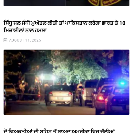
ਸਿੰਧੂ ਜਲ ਸੰਧੀ ਮੁਅੱਤਲ ਕੀਤੀ ਤਾਂ ਪਾਕਿਸਤਾਨ ਕਰੇਗਾ ਭਾਰਤ ਤੇ 10
ਮਿਜ਼ਾਈਲਾਂ ਨਾਲ ਹਮਲਾ
AUGUST 11, 2025
ਦੋ ਵਿਅਕਤੀਆਂ ਦੀ ਬਹਿਸ ਤੋਂ ਬਾਅਦ ਅਮਰੀਕਾ ਵਿਚ ਚੱਲੀਆਂ