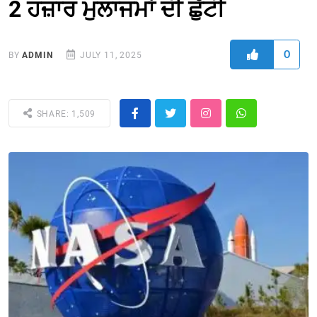
2 ਹਜ਼ਾਰ ਮੁਲਾਜਮਾਂ ਦੀ ਛੁੱਟੀ
0
BY
ADMIN
JULY 11, 2025
SHARE: 1,509