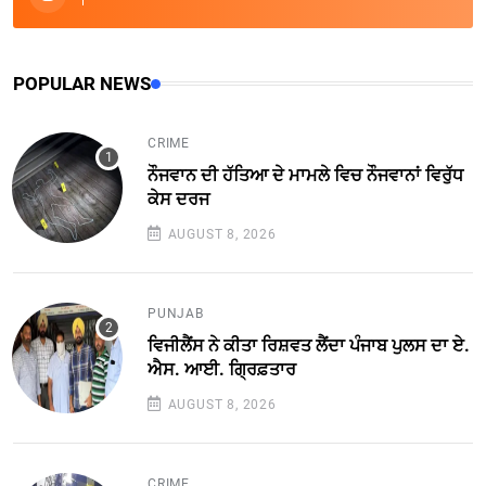
POPULAR NEWS
CRIME
ਨੌਜਵਾਨ ਦੀ ਹੱਤਿਆ ਦੇ ਮਾਮਲੇ ਵਿਚ ਨੌਜਵਾਨਾਂ ਵਿਰੁੱਧ
ਕੇਸ ਦਰਜ
AUGUST 8, 2026
PUNJAB
ਵਿਜੀਲੈਂਸ ਨੇ ਕੀਤਾ ਰਿਸ਼ਵਤ ਲੈਂਦਾ ਪੰਜਾਬ ਪੁਲਸ ਦਾ ਏ.
ਐਸ. ਆਈ. ਗ੍ਰਿਫ਼ਤਾਰ
AUGUST 8, 2026
CRIME