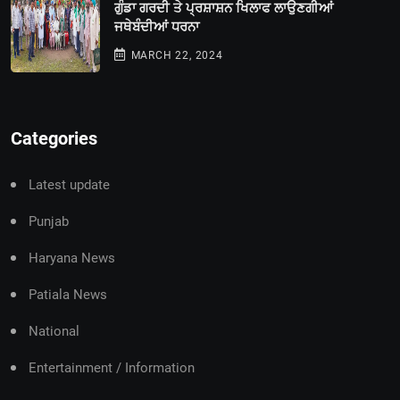
ਗੁੰਡਾ ਗਰਦੀ ਤੇ ਪ੍ਰਸ਼ਾਸ਼ਨ ਖਿਲਾਫ ਲਾਉਣਗੀਆਂ
ਜਥੇਬੰਦੀਆਂ ਧਰਨਾ
MARCH 22, 2024
Categories
Latest update
Punjab
Haryana News
Patiala News
National
Entertainment / Information