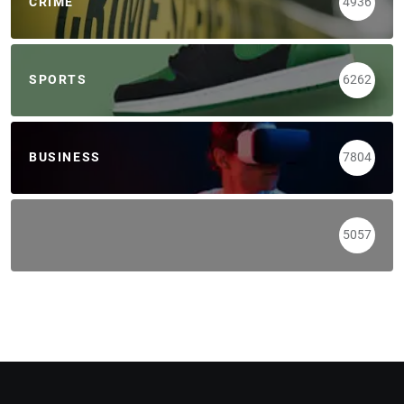
CRIME
4936
SPORTS
6262
BUSINESS
7804
5057