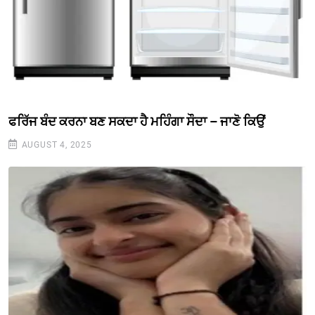
ਫਰਿੱਜ ਬੰਦ ਕਰਨਾ ਬਣ ਸਕਦਾ ਹੈ ਮਹਿੰਗਾ ਸੌਦਾ – ਜਾਣੋ ਕਿਉਂ
AUGUST 4, 2025