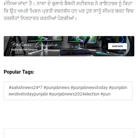
ਮੰਨਿਆ ਜਾਂਦਾ ਹੈ। ਨਾਸਾ ਦੇ ਬੁਲਾਰੇ ਬੈਥਨੀ ਸਟੀਵਨਜ਼ ਨੇ ਰਾਇਟਰਜ਼ ਨੂੰ ਕਿਹਾ
ਕਿ ਉਹ ਅਪਣੇ ਮਿਸ਼ਨ ਪ੍ਰਤੀ ਵਚਨਬੱਧ ਹਨ ਪਰ ਹੁਣ ਸਾਨੂੰ ਸੀਮਤ ਬਜਟ ਵਿਚ
ਤਰਜੀਹਾਂ ਨਿਰਧਾਰਤ ਕਰਨੀਆਂ ਪੈਣਗੀਆਂ।
Popular Tags:
#aakshnews24*7 #punjabnews #punjabnewstoday #punjabn
ewslivetodaypunjabi #punjabnews2024election #pun