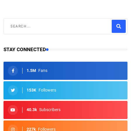
STAY CONNECTED
1.5M
Fans
153K
Followers
40.3k
Subscribers
227k
Followers