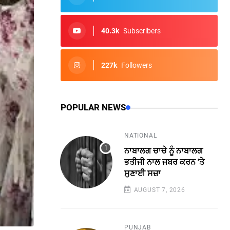
40.3k
Subscribers
227k
Followers
POPULAR NEWS
NATIONAL
ਨਾਬਾਲਗ ਚਾਚੇ ਨੂੰ ਨਾਬਾਲਗ
ਭਤੀਜੀ ਨਾਲ ਜਬਰ ਕਰਨ 'ਤੇ
ਸੁਣਾਈ ਸਜ਼ਾ
AUGUST 7, 2026
PUNJAB