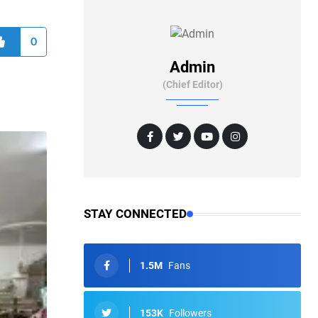
0
Admin
(Chief Editor)
STAY CONNECTED
1.5M
Fans
153K
Followers