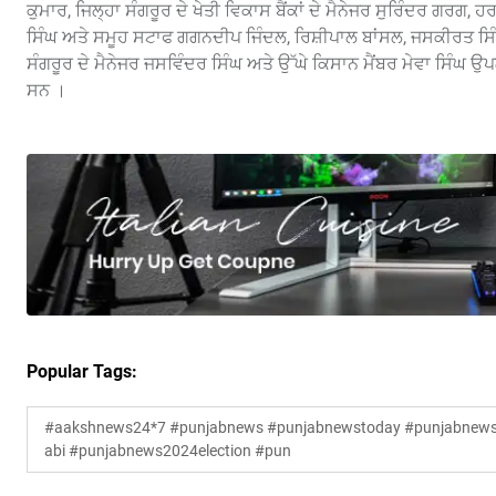
ਕੁਮਾਰ, ਜਿਲ੍ਹਾ ਸੰਗਰੂਰ ਦੇ ਖੇਤੀ ਵਿਕਾਸ ਬੈਂਕਾਂ ਦੇ ਮੈਨੇਜਰ ਸੁਰਿੰਦਰ ਗਰਗ, 
ਸਿੰਘ ਅਤੇ ਸਮੂਹ ਸਟਾਫ ਗਗਨਦੀਪ ਜਿੰਦਲ, ਰਿਸ਼ੀਪਾਲ ਬਾਂਸਲ, ਜਸਕੀਰਤ ਸਿੰਘ,
ਸੰਗਰੂਰ ਦੇ ਮੈਨੇਜਰ ਜਸਵਿੰਦਰ ਸਿੰਘ ਅਤੇ ਉੱਘੇ ਕਿਸਾਨ ਮੈਂਬਰ ਮੇਵਾ ਸਿੰਘ ਉ
ਸਨ ।
Popular Tags:
#aakshnews24*7 #punjabnews #punjabnewstoday #punjabnewsl
abi #punjabnews2024election #pun