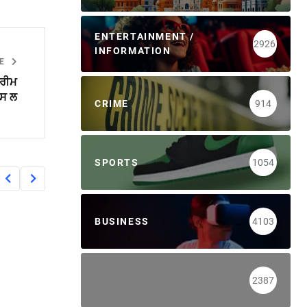
ENTERTAINMENT /
2926
INFORMATION
LE
ਪਰੀਮ
ਪਸ ਲ
CRIME
914
SPORTS
1054
BUSINESS
4103
2387