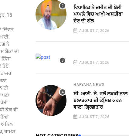
ਵਿਧਾਇਕ ਨੇ ਜ਼ਮੀਨ ਦੀ ਬੋਲੀ
ਮਾਮਲੇ ਵਿਚ ਆਖੀ ਅਸਤੀਫਾ
ੂਰ, 15
ਦੇਣ ਦੀ ਗੱਲ
ਾ ਦਿੱਵਸ
AUGUST 7, 2026
ਈ.ਆਈ,
ਰਗ ਨੇ
 ਬੈਂਕਾਂ ਦੀ
 ਹਿੱਸਾ
AUGUST 7, 2026
ੇ ਹੋਏ
ਂ ਹਾਜਰ
ਕਰਨਾ
HARYANA NEWS
ਰਨ ਦੀ
ਸੀ. ਆਈ. ਏ. ਵਲੋਂ ਲੜਕੀ ਨਾਲ
ਥਾਪਣਾ
ਬਲਾਤਕਾਰ ਦੀ ਕੋਸਿ਼ਸ਼ ਕਰਨ
ਖੇਤੀ
ਵਾਲਾ ਗ੍ਰਿਫ਼ਤਾਰ
ੰਧੀ ਕੇਕ ਵੀ
ਧੀਆਂ
AUGUST 7, 2026
, ਅਨਿਲ
, ਰਾਮੇਸ਼
HOT CATEGORIES