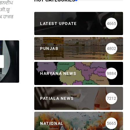
 ਗਗਨਦੀਪ
ਸੀ.ਯੂ
ੰਘ ਹਾਜਰ
LATEST UPDATE
4665
PUNJAB
4802
HARYANA NEWS
9884
PATIALA NEWS
7212
NATIONAL
5665