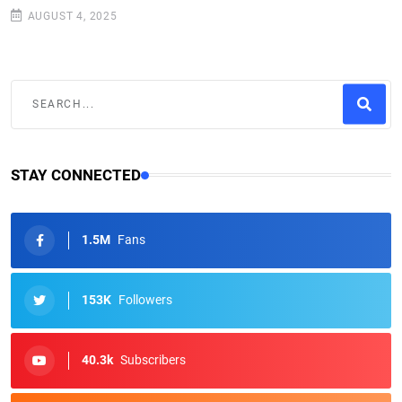
AUGUST 4, 2025
STAY CONNECTED
1.5M
Fans
153K
Followers
40.3k
Subscribers