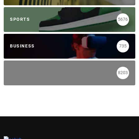
SPORTS
5676
BUSINESS
735
8203