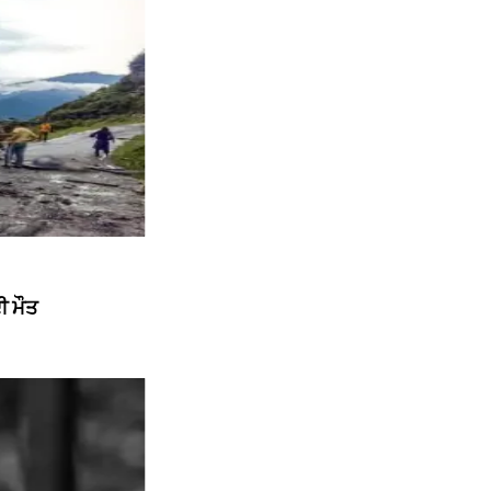
ੀ ਮੌਤ