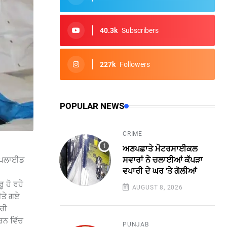
40.3k
Subscribers
227k
Followers
POPULAR NEWS
CRIME
ਅਣਪਛਾਤੇ ਮੋਟਰਸਾਈਕਲ
 ਅਪਲਾਈਡ
ਸਵਾਰਾਂ ਨੇ ਚਲਾਈਆਂ ਕੱਪੜਾ
ਵਪਾਰੀ ਦੇ ਘਰ 'ਤੇ ਗੋਲੀਆਂ
 ਹੋ ਰਹੇ
AUGUST 8, 2026
ੀਤੇ ਗਏ
ਤਰੀ
ਰਨ ਵਿੱਚ
PUNJAB