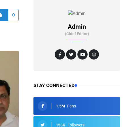
0
Admin
(Chief Editor)
STAY CONNECTED
1.5M
Fans
153K
Followers