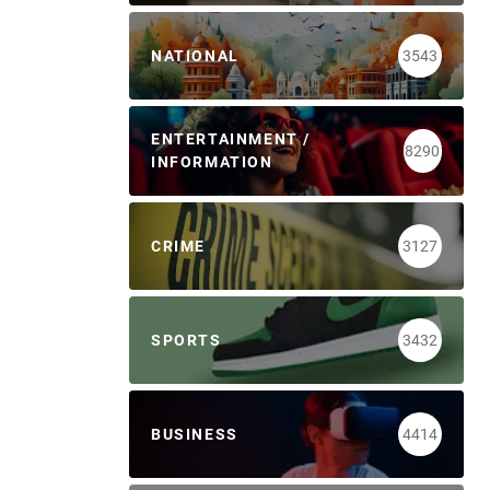
NATIONAL
3543
ENTERTAINMENT /
8290
INFORMATION
CRIME
3127
SPORTS
3432
BUSINESS
4414