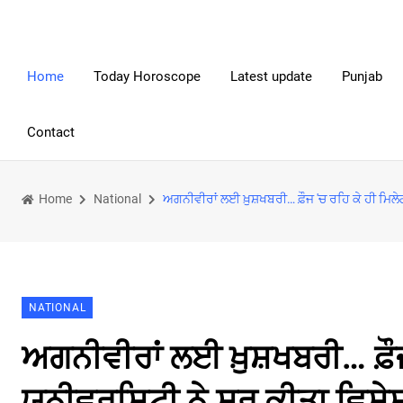
Home
Today Horoscope
Latest update
Punjab
Contact
Home
National
ਅਗਨੀਵੀਰਾਂ ਲਈ ਖ਼ੁਸ਼ਖਬਰੀ… ਫ਼ੌਜ 'ਚ ਰਹਿ ਕੇ ਹੀ ਮਿਲੇਗ
NATIONAL
ਅਗਨੀਵੀਰਾਂ ਲਈ ਖ਼ੁਸ਼ਖਬਰੀ… ਫ਼ੌ
ਯੂਨੀਵਰਸਿਟੀ ਨੇ ਸ਼ੁਰੂ ਕੀਤਾ ਵਿਸ਼ੇ