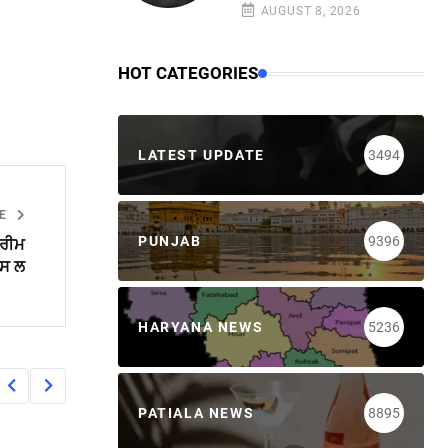
AUGUST 8, 2026
HOT CATEGORIES
LATEST UPDATE
3494
LE
PUNJAB
9396
ਪਰੀਮ
ਪਸ ਲ
HARYANA NEWS
5236
PATIALA NEWS
8895