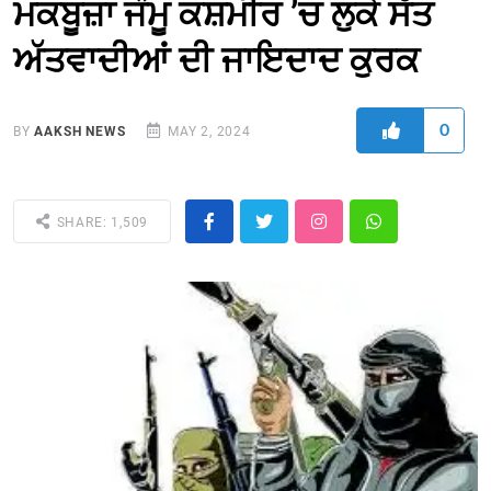
ਮਕਬੂਜ਼ਾ ਜੰਮੂ ਕਸ਼ਮੀਰ ’ਚ ਲੁਕੇ ਸੱਤ
ਅੱਤਵਾਦੀਆਂ ਦੀ ਜਾਇਦਾਦ ਕੁਰਕ
0
BY
AAKSH NEWS
MAY 2, 2024
SHARE: 1,509