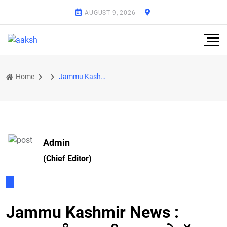
AUGUST 9, 2026
Home
Jammu Kashmir News : ਮਕਬੂਜ਼ਾ ਜੰਮੂ ਕਸ਼ਮੀਰ ’ਚ ਲੁਕੇ ਸੱਤ ਅੱਤਵਾਦੀਆਂ ਦੀ ਜਾਇਦਾਦ ਕੁਰਕ
Admin
(Chief Editor)
Jammu Kashmir News :