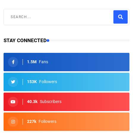
STAY CONNECTED
1.5M
Fans
153K
Followers
40.3k
Subscribers
227k
Followers