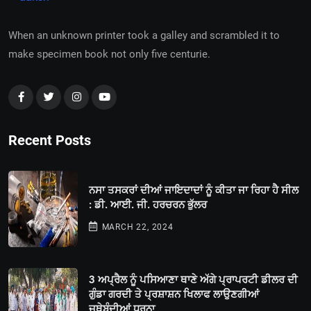
When an unknown printer took a galley and scrambled it to
make specimen book not only five centurie.
Recent Posts
ਨਸਾ ਤਸਕਰਾਂ ਦੀਆਂ ਜਾਇਦਾਦਾਂ ਨੂੰ ਕੀਤਾ ਜਾ ਰਿਹਾ ਹੈ ਸੀਲ
: ਡੀ. ਆਈ. ਜੀ. ਹਰਚਰਨ ਭੁੱਲਰ
MARCH 22, 2024
3 ਅਪ੍ਰੈਲ ਨੂੰ ਪਸਿਆਣਾ ਥਾਣੇ ਅੱਗੇ ਪ੍ਰਾਪਰਟੀ ਡੀਲਰ ਦੀ
ਗੁੰਡਾ ਗਰਦੀ ਤੇ ਪ੍ਰਸ਼ਾਸ਼ਨ ਖਿਲਾਫ ਲਾਉਣਗੀਆਂ
ਜਥੇਬੰਦੀਆਂ ਧਰਨਾ