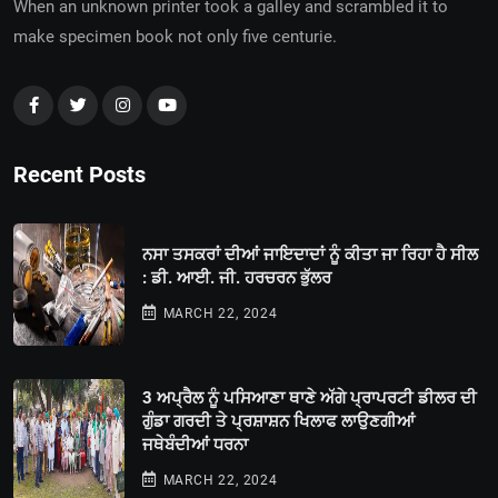
When an unknown printer took a galley and scrambled it to
make specimen book not only five centurie.
Recent Posts
ਨਸਾ ਤਸਕਰਾਂ ਦੀਆਂ ਜਾਇਦਾਦਾਂ ਨੂੰ ਕੀਤਾ ਜਾ ਰਿਹਾ ਹੈ ਸੀਲ
: ਡੀ. ਆਈ. ਜੀ. ਹਰਚਰਨ ਭੁੱਲਰ
MARCH 22, 2024
3 ਅਪ੍ਰੈਲ ਨੂੰ ਪਸਿਆਣਾ ਥਾਣੇ ਅੱਗੇ ਪ੍ਰਾਪਰਟੀ ਡੀਲਰ ਦੀ
ਗੁੰਡਾ ਗਰਦੀ ਤੇ ਪ੍ਰਸ਼ਾਸ਼ਨ ਖਿਲਾਫ ਲਾਉਣਗੀਆਂ
ਜਥੇਬੰਦੀਆਂ ਧਰਨਾ
MARCH 22, 2024