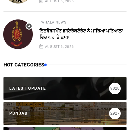
AUGUST 6, 2026
PATIALA NEWS
ਇਨਫੋਰਸਮੈਂਟ ਡਾਇਰੈਕਟੋਰੇਟ ਨੇ ਮਾਰਿਆ ਪਟਿਆਲਾ
ਵਿਚ ਘਰ 'ਤੇ ਛਾਪਾ
AUGUST 6, 2026
HOT CATEGORIES
LATEST UPDATE
9828
PUNJAB
2927