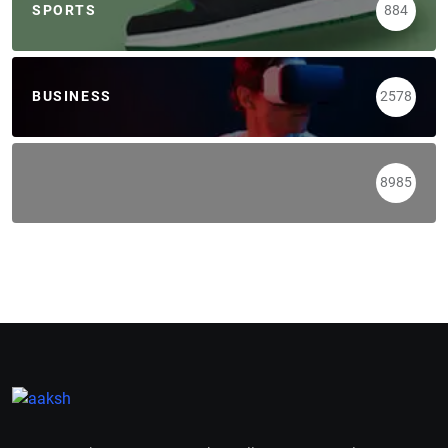
SPORTS
884
BUSINESS
2578
8985