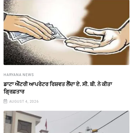
HARYANA NEWS
ਡਾਟਾ ਐਂਟਰੀ ਆਪਰੇਟਰ ਰਿਸ਼ਵਤ ਲੈਂਦਾ ਏ. ਸੀ. ਬੀ. ਨੇ ਕੀਤਾ
ਗ੍ਰਿਫ਼ਤਾਰ
AUGUST 4, 2026