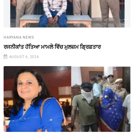
HARYANA NEWS
ਰਜਨੀਕਾਂਤ ਹੱਤਿਆ ਮਾਮਲੇ ਵਿੱਚ ਮੁਲਜ਼ਮ ਗ੍ਰਿਫ਼ਤਾਰ
AUGUST 6, 2026