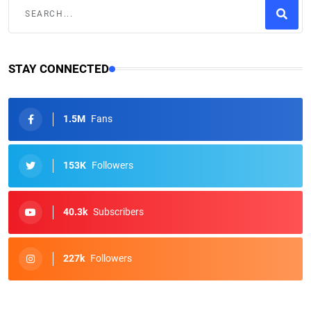
STAY CONNECTED
1.5M
Fans
153K
Followers
40.3k
Subscribers
227k
Followers