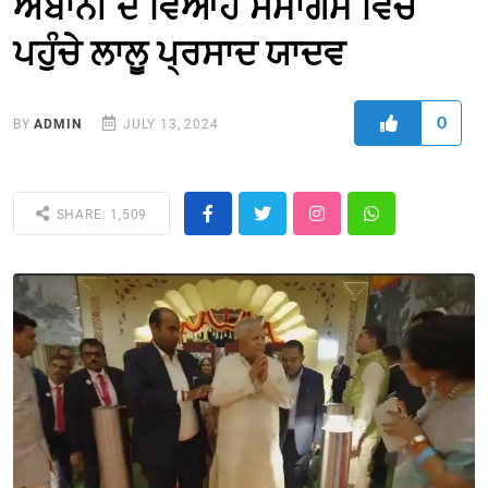
ਅੰਬਾਨੀ ਦੇ ਵਿਆਹ ਸਮਾਗਮ ਵਿਚ
ਪਹੁੰਚੇ ਲਾਲੂ ਪ੍ਰਸਾਦ ਯਾਦਵ
0
BY
ADMIN
JULY 13, 2024
SHARE: 1,509