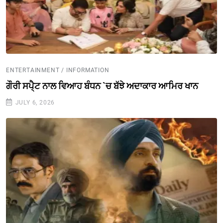
ENTERTAINMENT / INFORMATION
ਗੌਰੀ ਸਪੈ੍ਟ ਨਾਲ ਵਿਆਹ ਬੰਧਨ `ਚ ਬੱਝੇ ਅਦਾਕਾਰ ਆਮਿਰ ਖਾਨ
JULY 6, 2026