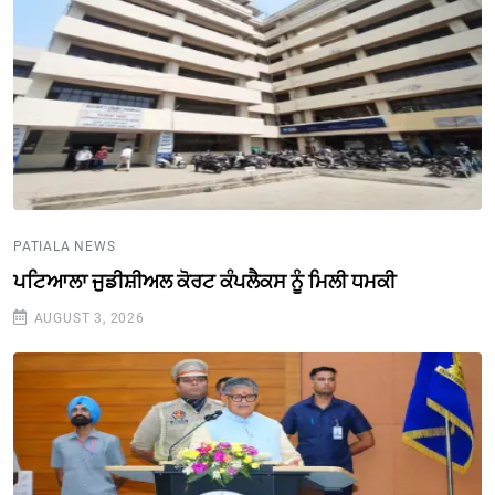
PATIALA NEWS
ਪਟਿਆਲਾ ਜੁਡੀਸ਼ੀਅਲ ਕੋਰਟ ਕੰਪਲੈਕਸ ਨੂੰ ਮਿਲੀ ਧਮਕੀ
AUGUST 3, 2026