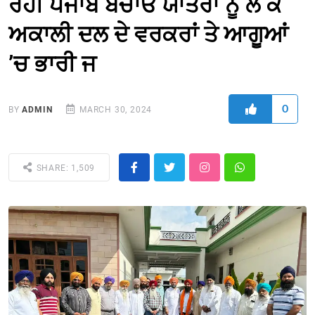
ਰਹੀ ਪੰਜਾਬ ਬਚਾਓ ਯਾਤਰਾ ਨੂੰ ਲੈ ਕੇ
ਅਕਾਲੀ ਦਲ ਦੇ ਵਰਕਰਾਂ ਤੇ ਆਗੂਆਂ
’ਚ ਭਾਰੀ ਜ
0
BY
ADMIN
MARCH 30, 2024
SHARE: 1,509