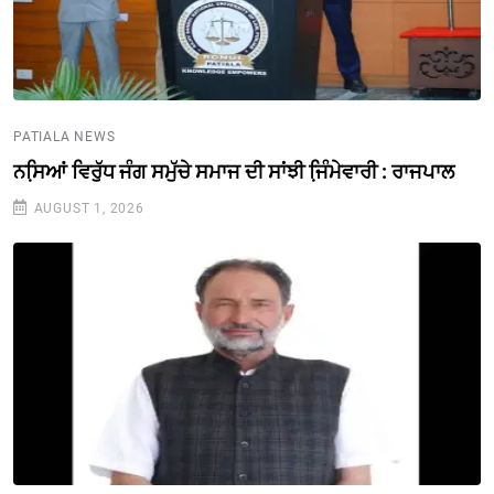
PATIALA NEWS
ਨਸਿ਼ਆਂ ਵਿਰੁੱਧ ਜੰਗ ਸਮੁੱਚੇ ਸਮਾਜ ਦੀ ਸਾਂਝੀ ਜਿ਼ੰਮੇਵਾਰੀ : ਰਾਜਪਾਲ
AUGUST 1, 2026