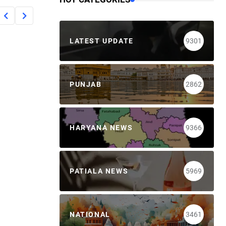
LATEST UPDATE
9301
PUNJAB
2862
HARYANA NEWS
9366
PATIALA NEWS
5969
NATIONAL
3461