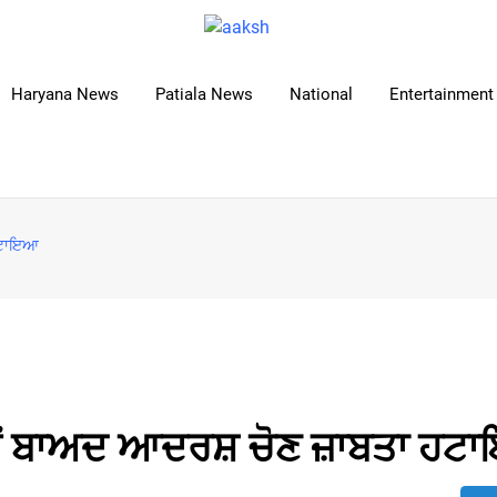
Haryana News
Patiala News
National
Entertainment 
 ਹਟਾਇਆ
ਤੋਂ ਬਾਅਦ ਆਦਰਸ਼ ਚੋਣ ਜ਼ਾਬਤਾ ਹ