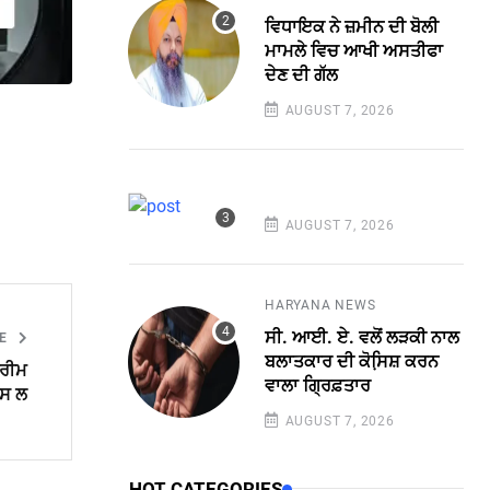
ਵਿਧਾਇਕ ਨੇ ਜ਼ਮੀਨ ਦੀ ਬੋਲੀ
ਮਾਮਲੇ ਵਿਚ ਆਖੀ ਅਸਤੀਫਾ
ਦੇਣ ਦੀ ਗੱਲ
AUGUST 7, 2026
AUGUST 7, 2026
HARYANA NEWS
ਸੀ. ਆਈ. ਏ. ਵਲੋਂ ਲੜਕੀ ਨਾਲ
LE
ਬਲਾਤਕਾਰ ਦੀ ਕੋਸਿ਼ਸ਼ ਕਰਨ
ਪਰੀਮ
ਵਾਲਾ ਗ੍ਰਿਫ਼ਤਾਰ
ਪਸ ਲ
AUGUST 7, 2026
HOT CATEGORIES