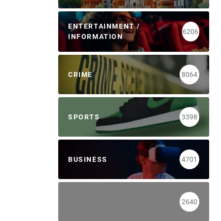
ENTERTAINMENT /
6206
INFORMATION
CRIME
8064
SPORTS
3398
BUSINESS
4701
2640