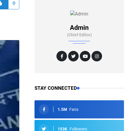
0
Admin
(Chief Editor)
STAY CONNECTED
1.5M
Fans
153K
Followers