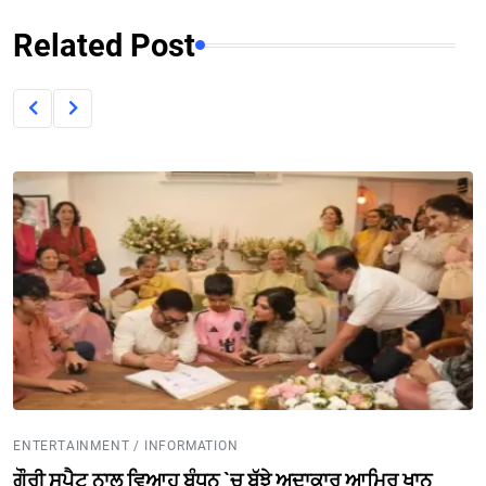
Related Post
ENTERTAINMENT / INFORMATION
ਗੌਰੀ ਸਪੈ੍ਟ ਨਾਲ ਵਿਆਹ ਬੰਧਨ `ਚ ਬੱਝੇ ਅਦਾਕਾਰ ਆਮਿਰ ਖਾਨ