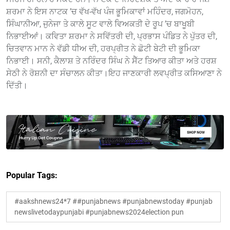
ਸ਼ਰਮਾ ਨੇ ਇਸ ਨਾਟਕ ’ਚ ਵੱਖ-ਵੱਖ ਪੰਜ ਭੂਮਿਕਾਵਾਂ ਮਹਿੰਦਰ, ਜਗਮੋਹਨ,
ਸਿੰਘਾਨੀਆ, ਜੁਨੇਜਾ ਤੇ ਕਾਲੇ ਸੂਟ ਵਾਲੇ ਵਿਅਕਤੀ ਦੇ ਰੂਪ ’ਚ ਬਾਖੂਬੀ
ਨਿਭਾਈਆਂ। ਕਵਿਤਾ ਸ਼ਰਮਾ ਨੇ ਸਵਿੱਤਰੀ ਦੀ, ਪ੍ਰਭਾਸ ਪੰਡਿਤ ਨੇ ਪੁੱਤਰ ਦੀ,
ਚਿਤਵਾਨ ਮਾਨ ਨੇ ਵੱਡੀ ਧੀਅ ਦੀ, ਹਰਪ੍ਰੀਤ ਨੇ ਛੋਟੀ ਬੇਟੀ ਦੀ ਭੂਮਿਕਾ
ਨਿਭਾਈ। ਸਨੀ, ਕੈਲਾਸ਼ ਤੇ ਨਰਿੰਦਰ ਸਿੰਘ ਨੇ ਸੈੱਟ ਤਿਆਰ ਕੀਤਾ ਅਤੇ ਹਰਸ਼
ਸੇਠੀ ਨੇ ਰੋਸ਼ਨੀ ਦਾ ਸੰਚਾਲਨ ਕੀਤਾ।ਇਹ ਜਾਣਕਾਰੀ ਲਵਪ੍ਰੀਤ ਕਸਿਆਣਾ ਨੇ
ਦਿੱਤੀ।
Popular Tags:
#aakshnews24*7 ##punjabnews #punjabnewstoday #punjab
newslivetodaypunjabi #punjabnews2024election pun