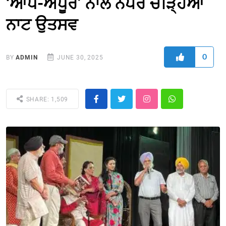
‘ਆਧੇ-ਅਧੂਰੇ’ ਨਾਲ ਨੇਪਰੇ ਚੜ੍ਹਿਆ
ਨਾਟ ਉਤਸਵ
0
BY
ADMIN
JUNE 30, 2025
SHARE: 1,509