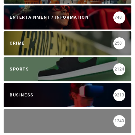
ENTERTAINMENT / INFORMATION
7481
CRIME
2581
SPORTS
2124
BUSINESS
9213
1249