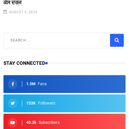
ਕੇਸ ਦਰਜ
AUGUST 4, 2026
STAY CONNECTED
1.5M
Fans
153K
Followers
40.3k
Subscribers