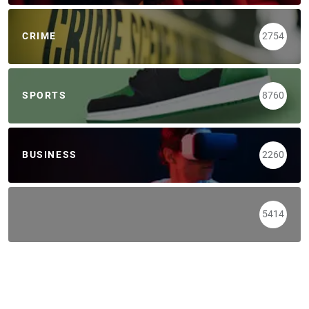
CRIME
2754
SPORTS
8760
BUSINESS
2260
5414