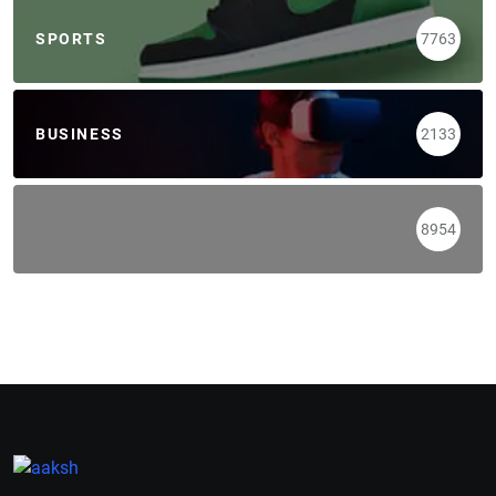
SPORTS
7763
BUSINESS
2133
8954