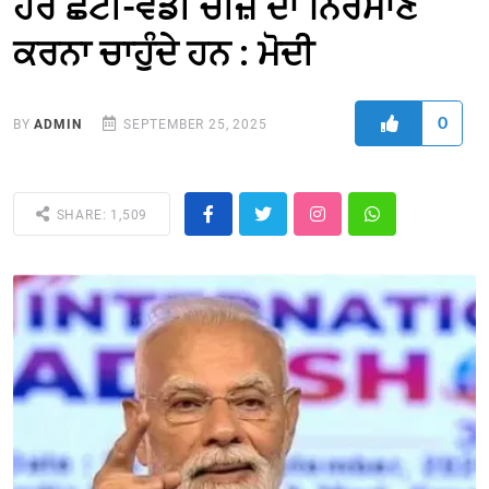
ਹਰ ਛੋਟੀ-ਵੱਡੀ ਚੀਜ਼ ਦਾ ਨਿਰਮਾਣ
ਕਰਨਾ ਚਾਹੁੰਦੇ ਹਨ : ਮੋਦੀ
0
BY
ADMIN
SEPTEMBER 25, 2025
SHARE: 1,509