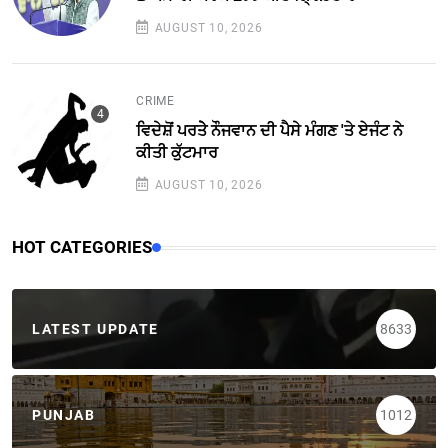
AUGUST 10, 2026
CRIME
ਵਿਦੇਸ਼ੋਂ ਪਰਤੇੇ ਨੌਜਵਾਨ ਦੀ ਪੈਸੇ ਮੰਗਣ 'ਤੇ ਏਜੰਟ ਨੇ
ਕੀਤੀ ਕੁੱਟਮਾਰ
AUGUST 10, 2026
HOT CATEGORIES
LATEST UPDATE
8633
PUNJAB
1012