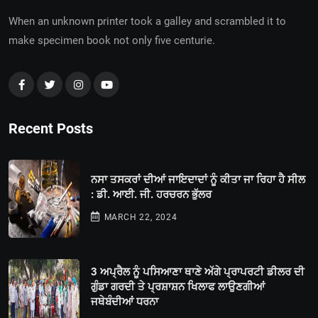
When an unknown printer took a galley and scrambled it to
make specimen book not only five centurie.
Recent Posts
ਨਸਾ ਤਸਕਰਾਂ ਦੀਆਂ ਜਾਇਦਾਦਾਂ ਨੂੰ ਕੀਤਾ ਜਾ ਰਿਹਾ ਹੈ ਸੀਲ
: ਡੀ. ਆਈ. ਜੀ. ਹਰਚਰਨ ਭੁੱਲਰ
MARCH 22, 2024
3 ਅਪ੍ਰੈਲ ਨੂੰ ਪਸਿਆਣਾ ਥਾਣੇ ਅੱਗੇ ਪ੍ਰਾਪਰਟੀ ਡੀਲਰ ਦੀ
ਗੁੰਡਾ ਗਰਦੀ ਤੇ ਪ੍ਰਸ਼ਾਸ਼ਨ ਖਿਲਾਫ ਲਾਉਣਗੀਆਂ
ਜਥੇਬੰਦੀਆਂ ਧਰਨਾ