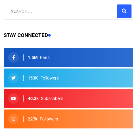
STAY CONNECTED
1.5M
Fans
153K
Followers
40.3k
Subscribers
227k
Followers