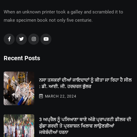
When an unknown printer took a galley and scrambled it to
make specimen book not only five centurie.
Recent Posts
ਨਸਾ ਤਸਕਰਾਂ ਦੀਆਂ ਜਾਇਦਾਦਾਂ ਨੂੰ ਕੀਤਾ ਜਾ ਰਿਹਾ ਹੈ ਸੀਲ
: ਡੀ. ਆਈ. ਜੀ. ਹਰਚਰਨ ਭੁੱਲਰ
MARCH 22, 2024
3 ਅਪ੍ਰੈਲ ਨੂੰ ਪਸਿਆਣਾ ਥਾਣੇ ਅੱਗੇ ਪ੍ਰਾਪਰਟੀ ਡੀਲਰ ਦੀ
ਗੁੰਡਾ ਗਰਦੀ ਤੇ ਪ੍ਰਸ਼ਾਸ਼ਨ ਖਿਲਾਫ ਲਾਉਣਗੀਆਂ
ਜਥੇਬੰਦੀਆਂ ਧਰਨਾ