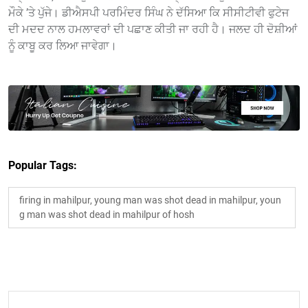
ਮੌਕੇ ’ਤੇ ਪੁੱਜੇ। ਡੀਐਸਪੀ ਪਰਮਿੰਦਰ ਸਿੰਘ ਨੇ ਦੱਸਿਆ ਕਿ ਸੀਸੀਟੀਵੀ ਫੁਟੇਜ
ਦੀ ਮਦਦ ਨਾਲ ਹਮਲਾਵਰਾਂ ਦੀ ਪਛਾਣ ਕੀਤੀ ਜਾ ਰਹੀ ਹੈ। ਜਲਦ ਹੀ ਦੋਸ਼ੀਆਂ
ਨੂੰ ਕਾਬੂ ਕਰ ਲਿਆ ਜਾਵੇਗਾ।
Popular Tags:
firing in mahilpur, young man was shot dead in mahilpur, youn
g man was shot dead in mahilpur of hosh