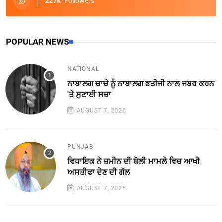
227k
Followers
POPULAR NEWS
NATIONAL
ਨਾਬਾਲਗ ਚਾਚੇ ਨੂੰ ਨਾਬਾਲਗ ਭਤੀਜੀ ਨਾਲ ਜਬਰ ਕਰਨ
'ਤੇ ਸੁਣਾਈ ਸਜ਼ਾ
AUGUST 7, 2026
PUNJAB
ਵਿਧਾਇਕ ਨੇ ਜ਼ਮੀਨ ਦੀ ਬੋਲੀ ਮਾਮਲੇ ਵਿਚ ਆਖੀ
ਅਸਤੀਫਾ ਦੇਣ ਦੀ ਗੱਲ
AUGUST 7, 2026