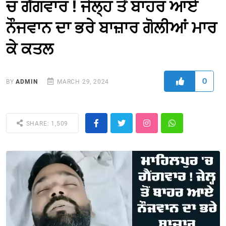
ਚ ਗੈਂਗਵਾਰ ! ਜੇਲ੍ਹ ਤੋਂ ਬਾਹਰ ਆਏ
ਨੌਜਵਾਨ ਦਾ ਭਰੇ ਬਾਜ਼ਾਰ ਗੋਲੀਆਂ ਮਾਰ
ਕੇ ਕਤਲ
0
BY
ADMIN
MARCH 29, 2024
SHARE: 1,509