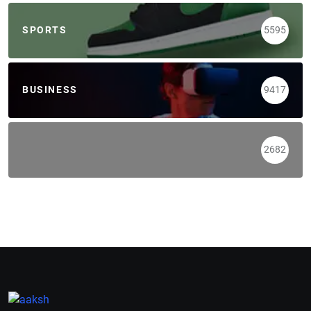
SPORTS
5595
BUSINESS
9417
2682