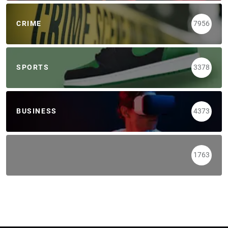
CRIME
7956
SPORTS
3378
BUSINESS
4373
1763