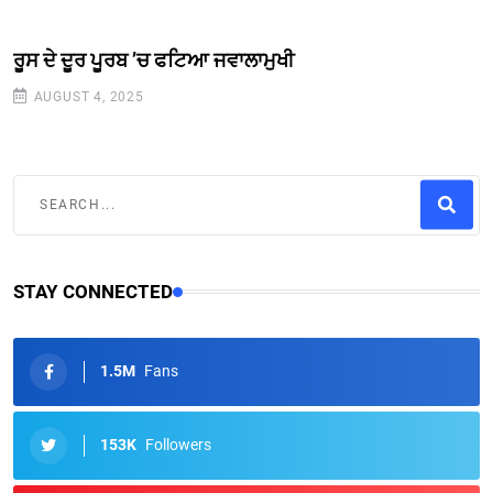
ਰੂਸ ਦੇ ਦੂਰ ਪੂਰਬ ’ਚ ਫਟਿਆ ਜਵਾਲਾਮੁਖੀ
AUGUST 4, 2025
STAY CONNECTED
1.5M
Fans
153K
Followers