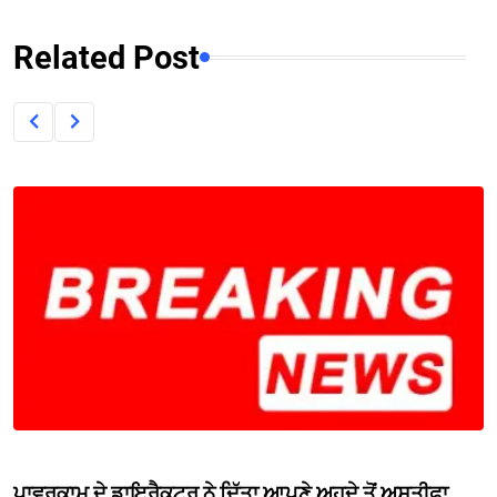
Related Post
ਪਾਵਰਕਾਮ ਦੇ ਡਾਇਰੈਕਟਰ ਨੇ ਦਿੱਤਾ ਆਪਣੇ ਅਹੁਦੇ ਤੋਂ ਅਸਤੀਫ਼ਾ