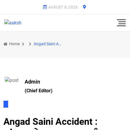
AUGUST 8, 2026
Home
Angad Saini Accident : ਕਾਂਗਰਸ ਦੇ ਸਾਬਕਾ MLA ਅੰਗਦ ਸੈਣੀ ਦਾ ਐਕਸੀਡੈਂਟ, ਗੰਨਮੈਨ ਵੀ ਜ਼ਖ਼ਮੀ; ਮੈਕਸ ਹਸਪਤਾਲ ਚ ਜ
Admin
(Chief Editor)
Angad Saini Accident :