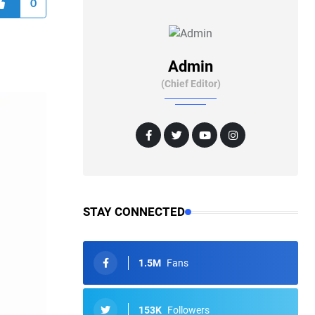
0
Admin
(Chief Editor)
STAY CONNECTED
1.5M
Fans
153K
Followers