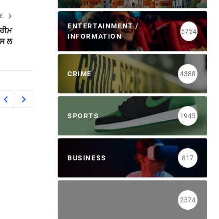
LE
ENTERTAINMENT /
ਪਰੀਮ
5754
INFORMATION
ਪਸ ਲ
CRIME
4388
SPORTS
1945
BUSINESS
817
2574