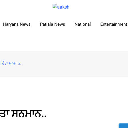
Haryana News
Patiala News
National
Entertainment 
ੰ ਦਿੱਤਾ ਸਨਮਾਨ..
ਿੱਤਾ ਸਨਮਾਨ..