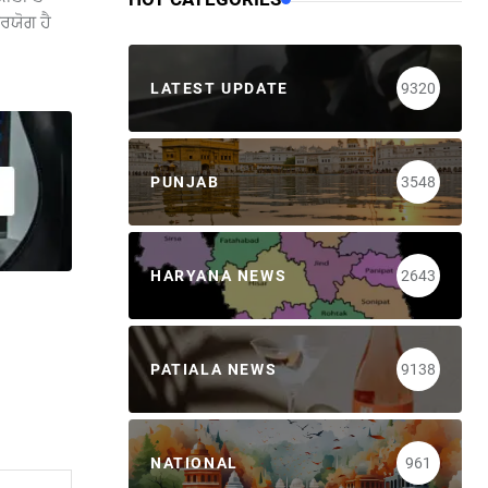
ਰਯੋਗ ਹੈ
LATEST UPDATE
9320
PUNJAB
3548
HARYANA NEWS
2643
PATIALA NEWS
9138
NATIONAL
961