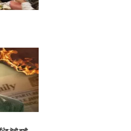
ੀਮਿੰਗ ਰੋਕੀ ਗਈ