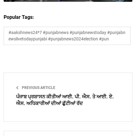
Popular Tags:
#aakshnews24*7 #punjabnews #punjabnewstoday #punjabn
ewslivetodaypunjabi #punjabnews2024election #pun
PREVIOUS ARTICLE
ਪੰਜਾਬ ਪ੍ਰਸ਼ਾਸਨ ਕੀਤੀਆਂ ਆਈ. ਪੀ. ਐਸ. ਤੇ ਆਈ. ਏ.
ਐਸ. ਅਧਿਕਾਰੀਆਂ ਦੀਆਂ ਛੁੱਟੀਆਂ ਰੱਦ