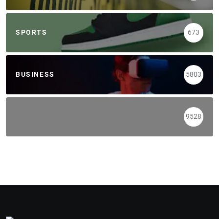
SPORTS
673
BUSINESS
5803
9528