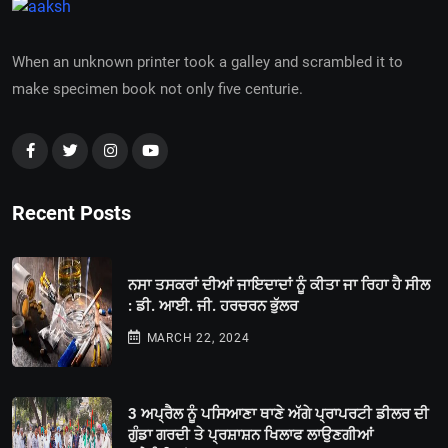
When an unknown printer took a galley and scrambled it to
make specimen book not only five centurie.
Recent Posts
ਨਸਾ ਤਸਕਰਾਂ ਦੀਆਂ ਜਾਇਦਾਦਾਂ ਨੂੰ ਕੀਤਾ ਜਾ ਰਿਹਾ ਹੈ ਸੀਲ
: ਡੀ. ਆਈ. ਜੀ. ਹਰਚਰਨ ਭੁੱਲਰ
MARCH 22, 2024
3 ਅਪ੍ਰੈਲ ਨੂੰ ਪਸਿਆਣਾ ਥਾਣੇ ਅੱਗੇ ਪ੍ਰਾਪਰਟੀ ਡੀਲਰ ਦੀ
ਗੁੰਡਾ ਗਰਦੀ ਤੇ ਪ੍ਰਸ਼ਾਸ਼ਨ ਖਿਲਾਫ ਲਾਉਣਗੀਆਂ