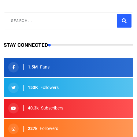
STAY CONNECTED
1.5M
Fans
153K
Followers
40.3k
Subscribers
227k
Followers