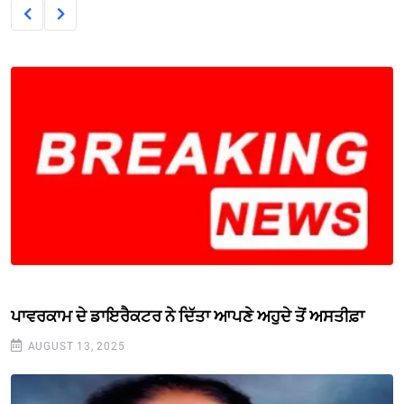
ਪਾਵਰਕਾਮ ਦੇ ਡਾਇਰੈਕਟਰ ਨੇ ਦਿੱਤਾ ਆਪਣੇ ਅਹੁਦੇ ਤੋਂ ਅਸਤੀਫ਼ਾ
AUGUST 13, 2025