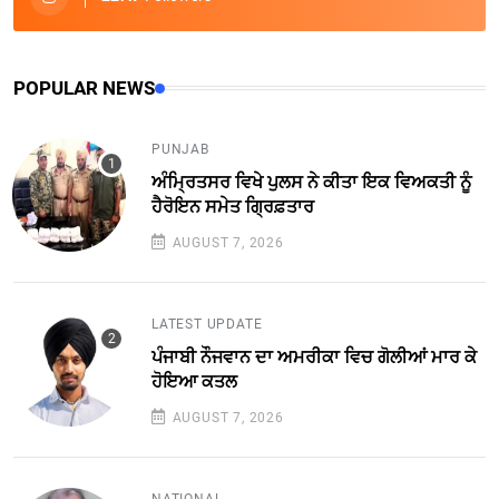
POPULAR NEWS
PUNJAB
ਅੰਮ੍ਰਿਤਸਰ ਵਿਖੇ ਪੁਲਸ ਨੇ ਕੀਤਾ ਇਕ ਵਿਅਕਤੀ ਨੂੰ
ਹੈਰੋਇਨ ਸਮੇਤ ਗ੍ਰਿਫ਼ਤਾਰ
AUGUST 7, 2026
LATEST UPDATE
ਪੰਜਾਬੀ ਨੌਜਵਾਨ ਦਾ ਅਮਰੀਕਾ ਵਿਚ ਗੋਲੀਆਂ ਮਾਰ ਕੇ
ਹੋਇਆ ਕਤਲ
AUGUST 7, 2026
NATIONAL