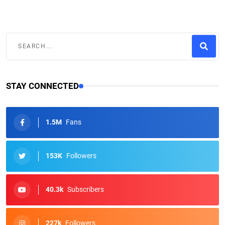
STAY CONNECTED
1.5M
Fans
153K
Followers
40.3k
Subscribers
227k
Followers