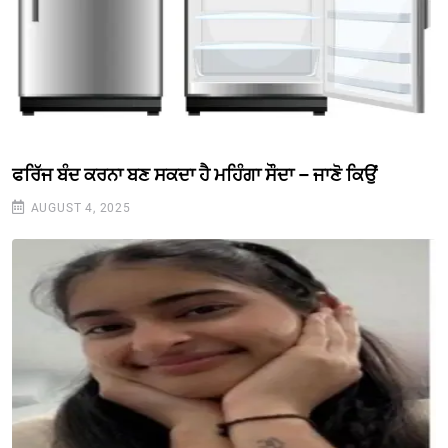
ਫਰਿੱਜ ਬੰਦ ਕਰਨਾ ਬਣ ਸਕਦਾ ਹੈ ਮਹਿੰਗਾ ਸੌਦਾ – ਜਾਣੋ ਕਿਉਂ
AUGUST 4, 2025