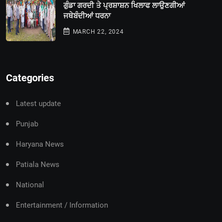
ਗੁੰਡਾ ਗਰਦੀ ਤੇ ਪ੍ਰਸ਼ਾਸ਼ਨ ਖਿਲਾਫ ਲਾਉਣਗੀਆਂ
ਜਥੇਬੰਦੀਆਂ ਧਰਨਾ
MARCH 22, 2024
Categories
Latest update
Punjab
Haryana News
Patiala News
National
Entertainment / Information