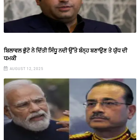
ਬਿਲਾਵਲ ਭੁੱਟੋ ਨੇ ਦਿੱਤੀ ਸਿੰਧੂ ਨਦੀ ਉੱਤੇ ਬੰਨ੍ਹ ਬਣਾਉਣ ਤੇ ਯੁੱਧ ਦੀ
ਧਮਕੀ
AUGUST 12, 2025