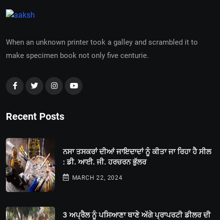
When an unknown printer took a galley and scrambled it to
make specimen book not only five centurie.
Recent Posts
ਨਸਾ ਤਸਕਰਾਂ ਦੀਆਂ ਜਾਇਦਾਦਾਂ ਨੂੰ ਕੀਤਾ ਜਾ ਰਿਹਾ ਹੈ ਸੀਲ
: ਡੀ. ਆਈ. ਜੀ. ਹਰਚਰਨ ਭੁੱਲਰ
MARCH 22, 2024
3 ਅਪ੍ਰੈਲ ਨੂੰ ਪਸਿਆਣਾ ਥਾਣੇ ਅੱਗੇ ਪ੍ਰਾਪਰਟੀ ਡੀਲਰ ਦੀ