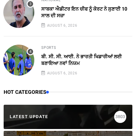
ਸਾਬਕਾ ਐਡੀਟਰ ਇਨ ਚੀਫ ਨੂੰ ਕੋਰਟ ਨੇ ਸੁਣਾਈ 10
ਸਾਲ ਦੀ ਸਜ਼ਾ
AUGUST 6, 2026
SPORTS
ਬੀ. ਸੀ. ਸੀ. ਆਈ. ਨੇ ਭਾਰਤੀ ਖਿਡਾਰੀਆਂ ਲਈ
ਬਣਾਇਆ ਨਵਾਂ ਨਿਯਮ
AUGUST 6, 2026
HOT CATEGORIES
LATEST UPDATE
3803