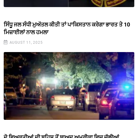
ਸਿੰਧੂ ਜਲ ਸੰਧੀ ਮੁਅੱਤਲ ਕੀਤੀ ਤਾਂ ਪਾਕਿਸਤਾਨ ਕਰੇਗਾ ਭਾਰਤ ਤੇ 10
ਮਿਜ਼ਾਈਲਾਂ ਨਾਲ ਹਮਲਾ
AUGUST 11, 2025
ਦੋ ਵਿਅਕਤੀਆਂ ਦੀ ਬਹਿਸ ਤੋਂ ਬਾਅਦ ਅਮਰੀਕਾ ਵਿਚ ਚੱਲੀਆਂ