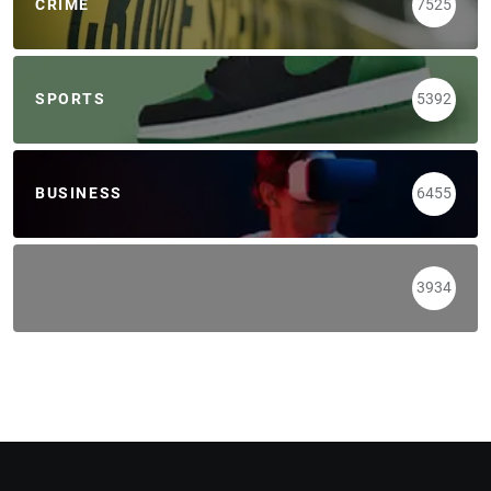
CRIME
7525
SPORTS
5392
BUSINESS
6455
3934