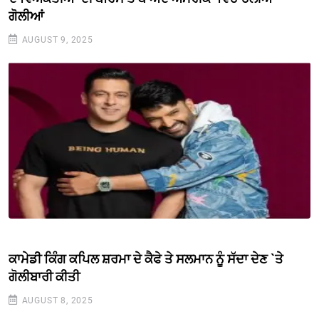
ਗੋਲੀਆਂ
AUGUST 9, 2025
ਕਾਮੇਡੀ ਕਿੰਗ ਕਪਿਲ ਸ਼ਰਮਾ ਦੇ ਕੈਫੇ ਤੇ ਸਲਮਾਨ ਨੂੰ ਸੱਦਾ ਦੇਣ `ਤੇ
ਗੋਲੀਬਾਰੀ ਕੀਤੀ
AUGUST 8, 2025