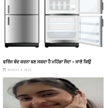
ਫਰਿੱਜ ਬੰਦ ਕਰਨਾ ਬਣ ਸਕਦਾ ਹੈ ਮਹਿੰਗਾ ਸੌਦਾ – ਜਾਣੋ ਕਿਉਂ
AUGUST 4, 2025