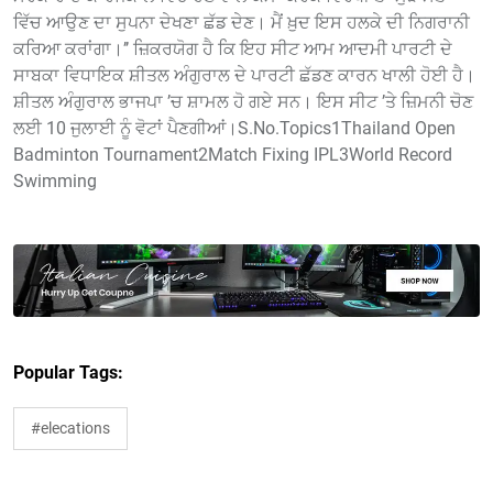
ਵਿੱਚ ਆਉਣ ਦਾ ਸੁਪਨਾ ਦੇਖਣਾ ਛੱਡ ਦੇਣ। ਮੈਂ ਖ਼ੁਦ ਇਸ ਹਲਕੇ ਦੀ ਨਿਗਰਾਨੀ
ਕਰਿਆ ਕਰਾਂਗਾ।’’ ਜ਼ਿਕਰਯੋਗ ਹੈ ਕਿ ਇਹ ਸੀਟ ਆਮ ਆਦਮੀ ਪਾਰਟੀ ਦੇ
ਸਾਬਕਾ ਵਿਧਾਇਕ ਸ਼ੀਤਲ ਅੰਗੁਰਾਲ ਦੇ ਪਾਰਟੀ ਛੱਡਣ ਕਾਰਨ ਖਾਲੀ ਹੋਈ ਹੈ।
ਸ਼ੀਤਲ ਅੰਗੁਰਾਲ ਭਾਜਪਾ ’ਚ ਸ਼ਾਮਲ ਹੋ ਗਏ ਸਨ। ਇਸ ਸੀਟ ’ਤੇ ਜ਼ਿਮਨੀ ਚੋਣ
ਲਈ 10 ਜੁਲਾਈ ਨੂੰ ਵੋਟਾਂ ਪੈਣਗੀਆਂ।S.No.Topics1Thailand Open
Badminton Tournament2Match Fixing IPL3World Record
Swimming
Popular Tags:
#elecations