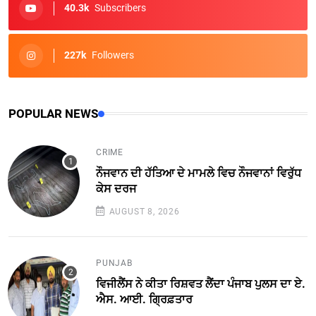
40.3k
Subscribers
227k
Followers
POPULAR NEWS
CRIME
ਨੌਜਵਾਨ ਦੀ ਹੱਤਿਆ ਦੇ ਮਾਮਲੇ ਵਿਚ ਨੌਜਵਾਨਾਂ ਵਿਰੁੱਧ
ਕੇਸ ਦਰਜ
AUGUST 8, 2026
PUNJAB
ਵਿਜੀਲੈਂਸ ਨੇ ਕੀਤਾ ਰਿਸ਼ਵਤ ਲੈਂਦਾ ਪੰਜਾਬ ਪੁਲਸ ਦਾ ਏ.
ਐਸ. ਆਈ. ਗ੍ਰਿਫ਼ਤਾਰ