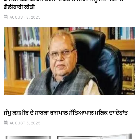
ਗੋਲੀਬਾਰੀ ਕੀਤੀ
AUGUST 8, 2025
ਜੰਮੂ ਕਸ਼ਮੀਰ ਦੇ ਸਾਬਕਾ ਰਾਜਪਾਲ ਸੱਤਿਆਪਾਲ ਮਲਿਕ ਦਾ ਦੇਹਾਂਤ
AUGUST 5, 2025