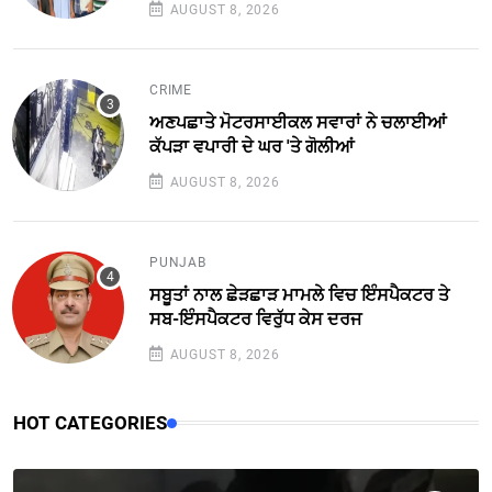
AUGUST 8, 2026
CRIME
ਅਣਪਛਾਤੇ ਮੋਟਰਸਾਈਕਲ ਸਵਾਰਾਂ ਨੇ ਚਲਾਈਆਂ
ਕੱਪੜਾ ਵਪਾਰੀ ਦੇ ਘਰ 'ਤੇ ਗੋਲੀਆਂ
AUGUST 8, 2026
PUNJAB
ਸਬੂਤਾਂ ਨਾਲ ਛੇੜਛਾੜ ਮਾਮਲੇ ਵਿਚ ਇੰਸਪੈਕਟਰ ਤੇ
ਸਬ-ਇੰਸਪੈਕਟਰ ਵਿਰੁੱਧ ਕੇਸ ਦਰਜ
AUGUST 8, 2026
HOT CATEGORIES