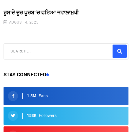
ਰੂਸ ਦੇ ਦੂਰ ਪੂਰਬ ’ਚ ਫਟਿਆ ਜਵਾਲਾਮੁਖੀ
AUGUST 4, 2025
STAY CONNECTED
1.5M
Fans
153K
Followers