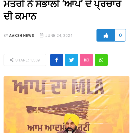
ਮੰਤਰੀ ਨੇ ਸੰਭਾਲੀ ‘ਆਪ’ ਦੇ ਪ੍ਰਚਾਰ
ਦੀ ਕਮਾਨ
0
BY
AAKSH NEWS
JUNE 24, 2024
SHARE: 1,509