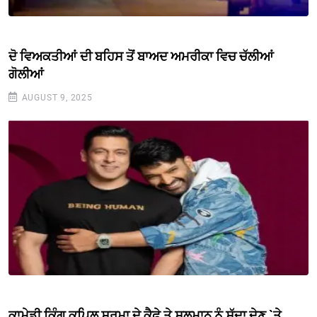
ਦੋ ਵਿਅਕਤੀਆਂ ਦੀ ਬਹਿਸ ਤੋਂ ਬਾਅਦ ਅਮਰੀਕਾ ਵਿਚ ਚੱਲੀਆਂ
ਗੋਲੀਆਂ
AUGUST 9, 2025
ਕਾਮੇਡੀ ਕਿੰਗ ਕਪਿਲ ਸ਼ਰਮਾ ਦੇ ਕੈਫੇ ਤੇ ਸਲਮਾਨ ਨੂੰ ਸੱਦਾ ਦੇਣ `ਤੇ