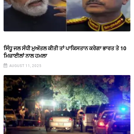
ਸਿੰਧੂ ਜਲ ਸੰਧੀ ਮੁਅੱਤਲ ਕੀਤੀ ਤਾਂ ਪਾਕਿਸਤਾਨ ਕਰੇਗਾ ਭਾਰਤ ਤੇ 10
ਮਿਜ਼ਾਈਲਾਂ ਨਾਲ ਹਮਲਾ
AUGUST 11, 2025