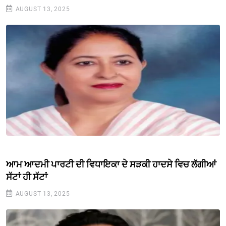
AUGUST 13, 2025
ਆਮ ਆਦਮੀ ਪਾਰਟੀ ਦੀ ਵਿਧਾਇਕਾ ਦੇ ਸੜਕੀ ਹਾਦਸੇ ਵਿਚ ਲੱਗੀਆਂ
ਸੱਟਾਂ ਹੀ ਸੱਟਾਂ
AUGUST 13, 2025