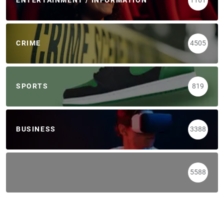
ENTERTAINMENT / INFORMATION
1161
CRIME
4505
SPORTS
819
BUSINESS
3388
5588