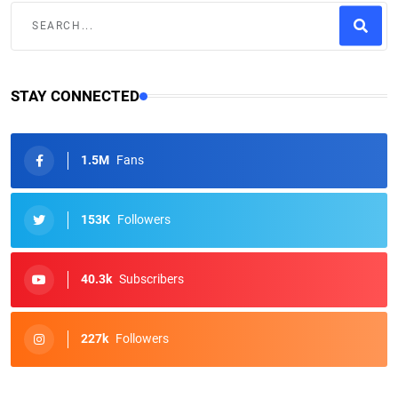
STAY CONNECTED
1.5M
Fans
153K
Followers
40.3k
Subscribers
227k
Followers