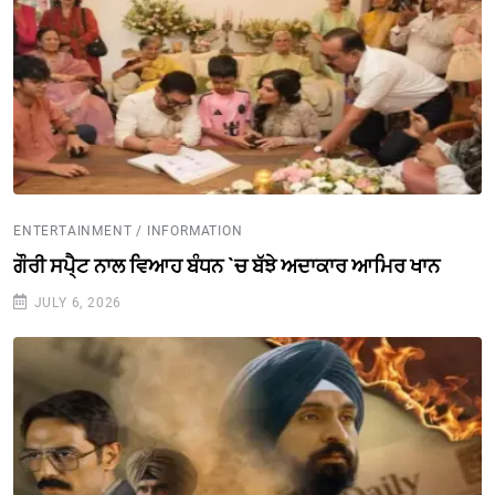
ENTERTAINMENT / INFORMATION
ਗੌਰੀ ਸਪੈ੍ਟ ਨਾਲ ਵਿਆਹ ਬੰਧਨ `ਚ ਬੱਝੇ ਅਦਾਕਾਰ ਆਮਿਰ ਖਾਨ
JULY 6, 2026