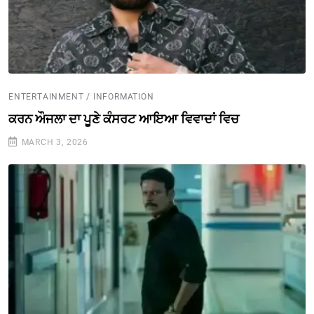
ENTERTAINMENT / INFORMATION
ਕਰਨ ਔਜਲਾ ਦਾ ਪੂਣੇ ਕੰਸਰਟ ਆਇਆ ਵਿਵਾਦਾਂ ਵਿਚ
MARCH 3, 2026